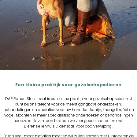
Een kleine praktijk voor gezelschapsdieren
DAP Robert Stolzstraat is een kleine praktijk voor gezelschapsdieren. U
kunt bij ons terecht voor de meest gangbare onderzoeken,
behandelingen en operaties voor uw hond, kat, konijn, knaagdier, fret en
vogel. Mochten er meer specialistische onderzoeken of behandelingen
noodzakelijk zijn dan hebben we zeer goede contacten met
Dierenziekenhuis Oldenzaal voor doorverwijzing .
Er kan veel, maar niet alles moet en wij zullen samen met u proberen de